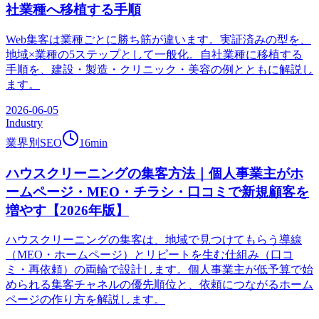
社業種へ移植する手順
Web集客は業種ごとに勝ち筋が違います。実証済みの型を、
地域×業種の5ステップとして一般化。自社業種に移植する
手順を、建設・製造・クリニック・美容の例とともに解説し
ます。
2026-06-05
Industry
業界別SEO
16
min
ハウスクリーニングの集客方法｜個人事業主がホ
ームページ・MEO・チラシ・口コミで新規顧客を
増やす【2026年版】
ハウスクリーニングの集客は、地域で見つけてもらう導線
（MEO・ホームページ）とリピートを生む仕組み（口コ
ミ・再依頼）の両輪で設計します。個人事業主が低予算で始
められる集客チャネルの優先順位と、依頼につながるホーム
ページの作り方を解説します。