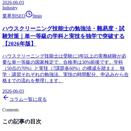
2026-06-03
Industry
業界別SEO
9
min
ハウスクリーニング技能士の勉強法・難易度・試
験対策｜単一等級の学科と実技を独学で突破する
【2026年版】
ハウスクリーニング技能士は受験に3年以上の実務経験が必
要な単一等級の国家検定で、合格率は30%前後です。学科
（50点の70%）と実技（7課題各60%）の構成を踏まえ、独
学・講習それぞれの勉強法、実技の時間配分、申込みから合
格までの流れを整理します。
2026-06-03
コラム一覧に戻る
Contents
この記事の目次