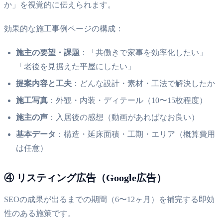
か」を視覚的に伝えられます。
効果的な施工事例ページの構成：
施主の要望・課題
：「共働きで家事を効率化したい」
「老後を見据えた平屋にしたい」
提案内容と工夫
：どんな設計・素材・工法で解決したか
施工写真
：外観・内装・ディテール（10〜15枚程度）
施主の声
：入居後の感想（動画があればなお良い）
基本データ
：構造・延床面積・工期・エリア（概算費用
は任意）
④ リスティング広告（Google広告）
SEOの成果が出るまでの期間（6〜12ヶ月）を補完する即効
性のある施策です。