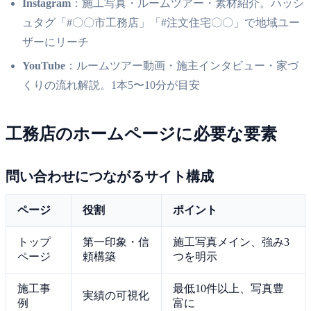
Instagram
：施工写真・ルームツアー・素材紹介。ハッシ
ュタグ「#〇〇市工務店」「#注文住宅〇〇」で地域ユー
ザーにリーチ
YouTube
：ルームツアー動画・施主インタビュー・家づ
くりの流れ解説。1本5〜10分が目安
工務店のホームページに必要な要素
問い合わせにつながるサイト構成
ページ
役割
ポイント
トップ
第一印象・信
施工写真メイン、強み3
ページ
頼構築
つを明示
施工事
最低10件以上、写真豊
実績の可視化
例
富に