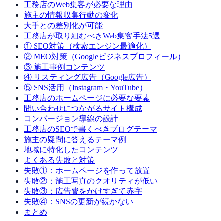
工務店のWeb集客が必要な理由
施主の情報収集行動の変化
大手との差別化が可能
工務店が取り組むべきWeb集客手法5選
① SEO対策（検索エンジン最適化）
② MEO対策（Googleビジネスプロフィール）
③ 施工事例コンテンツ
④ リスティング広告（Google広告）
⑤ SNS活用（Instagram・YouTube）
工務店のホームページに必要な要素
問い合わせにつながるサイト構成
コンバージョン導線の設計
工務店のSEOで書くべきブログテーマ
施主の疑問に答えるテーマ例
地域に特化したコンテンツ
よくある失敗と対策
失敗①：ホームページを作って放置
失敗②：施工写真のクオリティが低い
失敗③：広告費をかけすぎて赤字
失敗④：SNSの更新が続かない
まとめ