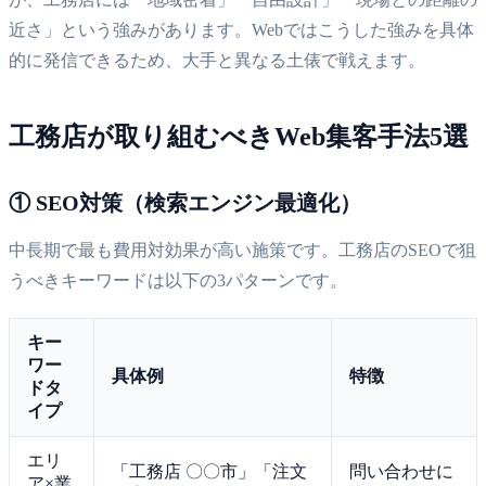
近さ」という強みがあります。Webではこうした強みを具体
的に発信できるため、大手と異なる土俵で戦えます。
工務店が取り組むべきWeb集客手法5選
① SEO対策（検索エンジン最適化）
中長期で最も費用対効果が高い施策です。工務店のSEOで狙
うべきキーワードは以下の3パターンです。
キー
ワー
具体例
特徴
ドタ
イプ
エリ
「工務店 〇〇市」「注文
問い合わせに
ア×業