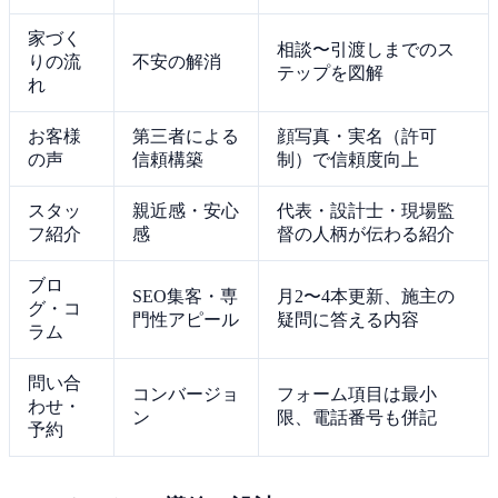
家づく
相談〜引渡しまでのス
りの流
不安の解消
テップを図解
れ
お客様
第三者による
顔写真・実名（許可
の声
信頼構築
制）で信頼度向上
スタッ
親近感・安心
代表・設計士・現場監
フ紹介
感
督の人柄が伝わる紹介
ブロ
SEO集客・専
月2〜4本更新、施主の
グ・コ
門性アピール
疑問に答える内容
ラム
問い合
コンバージョ
フォーム項目は最小
わせ・
ン
限、電話番号も併記
予約