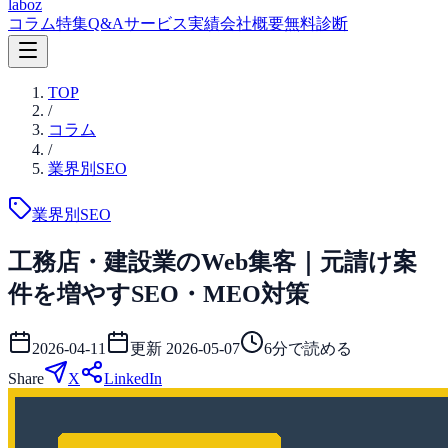
laboz
コラム
特集
Q&A
サービス
実績
会社概要
無料診断
TOP
/
コラム
/
業界別SEO
業界別SEO
工務店・建設業のWeb集客｜元請け案
件を増やすSEO・MEO対策
2026-04-11
更新
2026-05-07
6
分で読める
Share
X
LinkedIn