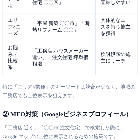
住宅 〇〇区」
直結しやすい
種
エリ
具体的なニー
「平屋 新築 〇〇市」「断
ア×ニ
ズを持つ施主
熱リフォーム 〇〇」
ーズ
を獲得
お悩
「工務店 ハウスメーカー
み・
検討段階の施
違い」「注文住宅 坪単価
比較
主にリーチ
相場」
系
特に「エリア×業種」のキーワードは競合が少なく、地域の
工務店でも上位表示を狙えます。
② MEO対策（Googleビジネスプロフィール）
「工務店 近く」「〇〇市 注文住宅」で検索した際に、
Google マップの上位に表示されるための施策です。