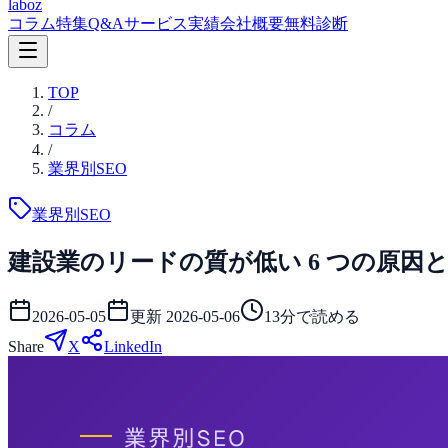
laboz
コラム
特集
Q&A
サービス
実績
会社概要
無料診断
TOP
/
コラム
/
業界別SEO
業界別SEO
建設業のリードの質が低い 6 つの原因と
2026-05-05
更新
2026-05-06
13
分で読める
Share
X
LinkedIn