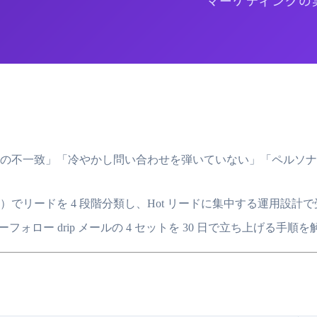
の不一致」「冷やかし問い合わせを弾いていない」「ペルソナ別
 緊急度）でリードを 4 段階分類し、Hot リードに集中する運用設計で
フターフォロー drip メールの 4 セットを 30 日で立ち上げる手順