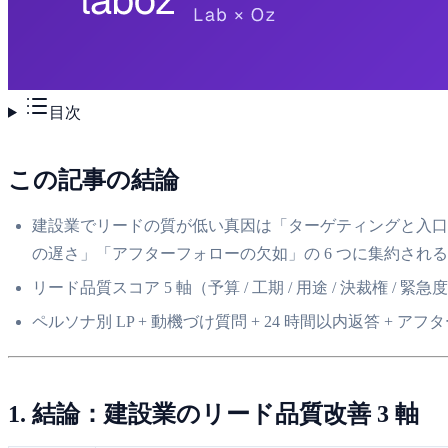
目次
この記事の結論
建設業でリードの質が低い真因は「ターゲティングと入口
の遅さ」「アフターフォローの欠如」の 6 つに集約される
リード品質スコア 5 軸（予算 / 工期 / 用途 / 決裁権 /
ペルソナ別 LP + 動機づけ質問 + 24 時間以内返答 + ア
1. 結論：建設業のリード品質改善 3 軸