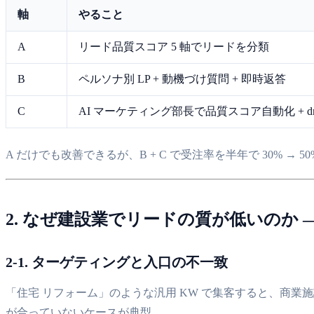
軸
やること
A
リード品質スコア 5 軸でリードを分類
B
ペルソナ別 LP + 動機づけ質問 + 即時返答
C
AI マーケティング部長で品質スコア自動化 + dr
A だけでも改善できるが、B + C で受注率を半年で 30% →
2. なぜ建設業でリードの質が低いのか —
2-1. ターゲティングと入口の不一致
「住宅 リフォーム」のような汎用 KW で集客すると、商業
が合っていないケースが典型。