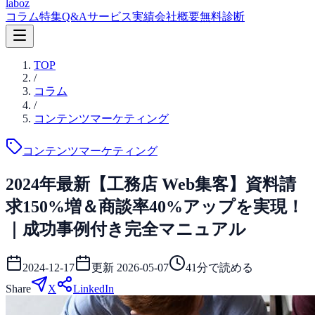
laboz
コラム
特集
Q&A
サービス
実績
会社概要
無料診断
TOP
/
コラム
/
コンテンツマーケティング
コンテンツマーケティング
2024年最新【工務店 Web集客】資料請
求150%増＆商談率40%アップを実現！
｜成功事例付き完全マニュアル
2024-12-17
更新
2026-05-07
41
分で読める
Share
X
LinkedIn