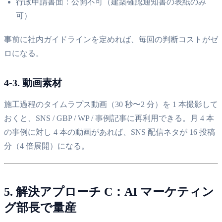
行政申請書面：公開不可（建築確認通知書の表紙のみ
可）
事前に社内ガイドラインを定めれば、毎回の判断コストがゼ
ロになる。
4-3. 動画素材
施工過程のタイムラプス動画（30 秒〜2 分）を 1 本撮影して
おくと、SNS / GBP / WP / 事例記事に再利用できる。月 4 本
の事例に対し 4 本の動画があれば、SNS 配信ネタが 16 投稿
分（4 倍展開）になる。
5. 解決アプローチ C：AI マーケティン
グ部長で量産