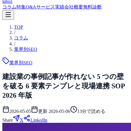
laboz
コラム
特集
Q&A
サービス
実績
会社概要
無料診断
TOP
/
コラム
/
業界別SEO
業界別SEO
建設業の事例記事が作れない 5 つの壁
を破る 6 要素テンプレと現場連携 SOP
2026 年版
2026-05-05
更新
2026-05-06
13
分で読める
Share
X
LinkedIn