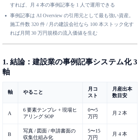
すれば、月 4 本の事例記事を 1 人で運用できる
事例記事は AI Overview の引用元として最も強い資産。
施工件数 320 件 / 月の建設会社なら 100 本ストック化す
れば月間 30 万円規模の流入価値を生む
1. 結論：建設業の事例記事システム化 3
軸
月コ
月産出本
軸
やること
スト
数目安
6 要素テンプレ + 現場ヒ
0〜5
月 2 本
A
アリング SOP
万円
写真 / 図面 / 申請書面の
5〜15
月 4 本
B
収集仕組み化
万円