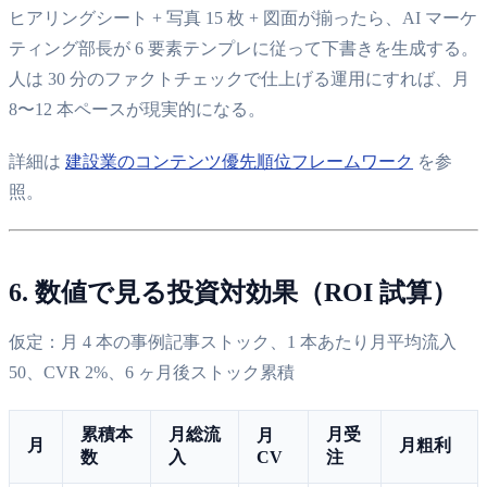
ヒアリングシート + 写真 15 枚 + 図面が揃ったら、AI マーケ
ティング部長が 6 要素テンプレに従って下書きを生成する。
人は 30 分のファクトチェックで仕上げる運用にすれば、月
8〜12 本ペースが現実的になる。
詳細は
建設業のコンテンツ優先順位フレームワーク
を参
照。
6. 数値で見る投資対効果（ROI 試算）
仮定：月 4 本の事例記事ストック、1 本あたり月平均流入
50、CVR 2%、6 ヶ月後ストック累積
累積本
月総流
月受
月
月
月粗利
数
入
CV
注