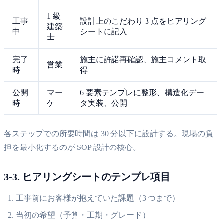
1 級
工事
設計上のこだわり 3 点をヒアリング
建築
中
シートに記入
士
完了
施主に許諾再確認、施主コメント取
営業
時
得
公開
マー
6 要素テンプレに整形、構造化デー
時
ケ
タ実装、公開
各ステップでの所要時間は 30 分以下に設計する。現場の負
担を最小化するのが SOP 設計の核心。
3-3. ヒアリングシートのテンプレ項目
工事前にお客様が抱えていた課題（3 つまで）
当初の希望（予算・工期・グレード）