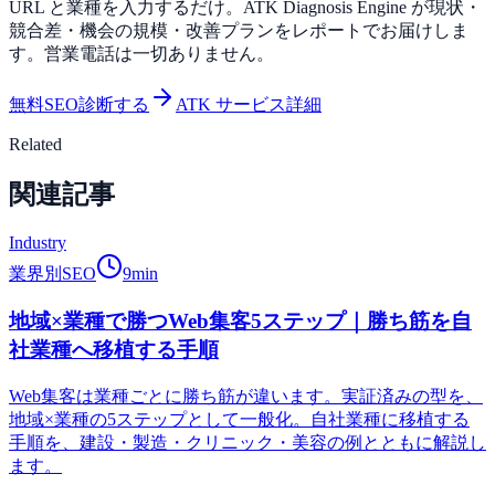
URL と業種を入力するだけ。ATK Diagnosis Engine が現状・
競合差・機会の規模・改善プランをレポートでお届けしま
す。営業電話は一切ありません。
無料SEO診断する
ATK サービス詳細
Related
関連記事
Industry
業界別SEO
9
min
地域×業種で勝つWeb集客5ステップ｜勝ち筋を自
社業種へ移植する手順
Web集客は業種ごとに勝ち筋が違います。実証済みの型を、
地域×業種の5ステップとして一般化。自社業種に移植する
手順を、建設・製造・クリニック・美容の例とともに解説し
ます。