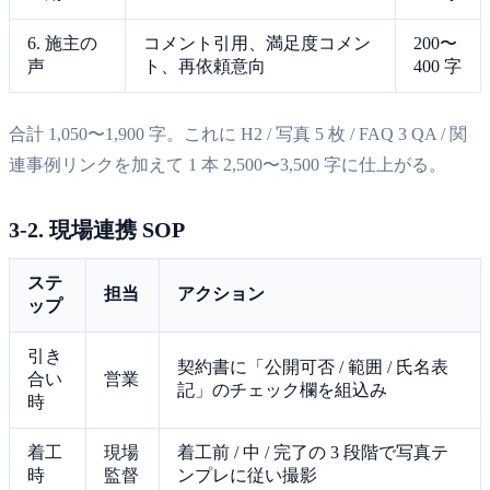
6. 施主の
コメント引用、満足度コメン
200〜
声
ト、再依頼意向
400 字
合計 1,050〜1,900 字。これに H2 / 写真 5 枚 / FAQ 3 QA / 関
連事例リンクを加えて 1 本 2,500〜3,500 字に仕上がる。
3-2. 現場連携 SOP
ステ
担当
アクション
ップ
引き
契約書に「公開可否 / 範囲 / 氏名表
合い
営業
記」のチェック欄を組込み
時
着工
現場
着工前 / 中 / 完了の 3 段階で写真テ
時
監督
ンプレに従い撮影