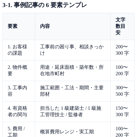
3-1. 事例記事の 6 要素テンプレ
文字
要素
内容
数目
安
1. お客様
工事前の困り事、相談きっか
200〜
の課題
け
300 字
2. 物件概
用途・延床面積・築年数・所
100〜
要
在地市町村
200 字
3. 工事内
施工範囲・工法・期間・主要
300〜
容
部材
500 字
4. 有資格
担当した 1 級建築士 / 1 級施
150〜
者の関与
工管理技士 / 監修者
300 字
5. 費用 /
100〜
概算費用レンジ・実工期
工期
200 字