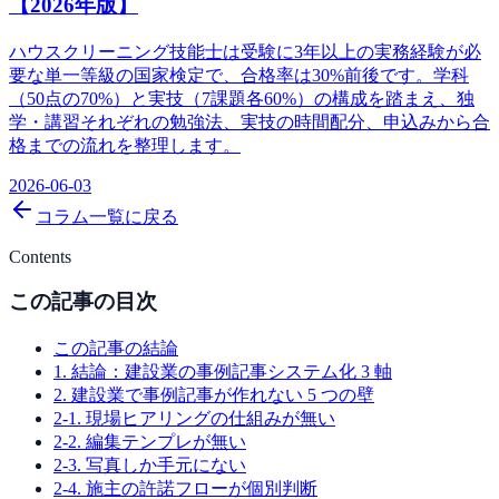
【2026年版】
ハウスクリーニング技能士は受験に3年以上の実務経験が必
要な単一等級の国家検定で、合格率は30%前後です。学科
（50点の70%）と実技（7課題各60%）の構成を踏まえ、独
学・講習それぞれの勉強法、実技の時間配分、申込みから合
格までの流れを整理します。
2026-06-03
コラム一覧に戻る
Contents
この記事の目次
この記事の結論
1. 結論：建設業の事例記事システム化 3 軸
2. 建設業で事例記事が作れない 5 つの壁
2-1. 現場ヒアリングの仕組みが無い
2-2. 編集テンプレが無い
2-3. 写真しか手元にない
2-4. 施主の許諾フローが個別判断