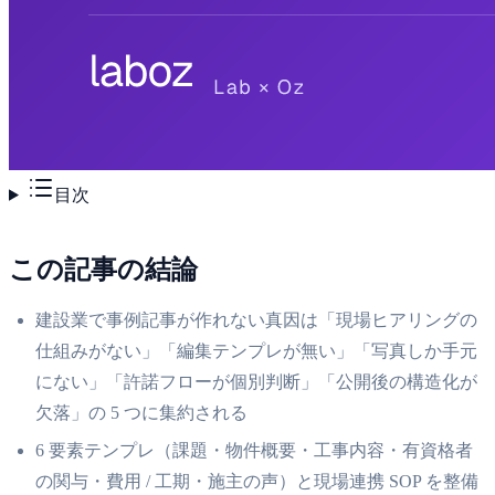
目次
この記事の結論
建設業で事例記事が作れない真因は「現場ヒアリングの
仕組みがない」「編集テンプレが無い」「写真しか手元
にない」「許諾フローが個別判断」「公開後の構造化が
欠落」の 5 つに集約される
6 要素テンプレ（課題・物件概要・工事内容・有資格者
の関与・費用 / 工期・施主の声）と現場連携 SOP を整備