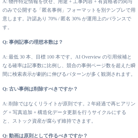
A: 物件特定情報を伏せ、用途 + 工事内容 + 有資格者の関与
のみで公開する「匿名事例」フォーマットを別テンプレで用
意します。許諾あり 70% / 匿名 30% が運用上のバランスで
す。
Q: 事例記事の理想本数は？
A: 最低 30 本、目標 100 本です。AI Overview の引用候補と
なる確率は記事数に比例し、競合の事例ページ数を超えた瞬
間に検索表示が劇的に伸びるパターンが多く観測されます。
Q: 古い事例は削除すべきですか？
A: 削除ではなくリライトが原則です。2 年経過で再ヒアリン
グ + 写真追加 + 構造化データ更新を行うサイクルにする
と、ストック資産が腐らず維持できます。
Q: 動画は原則として作るべきですか？