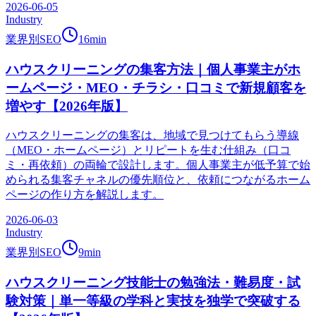
2026-06-05
Industry
業界別SEO
16
min
ハウスクリーニングの集客方法｜個人事業主がホ
ームページ・MEO・チラシ・口コミで新規顧客を
増やす【2026年版】
ハウスクリーニングの集客は、地域で見つけてもらう導線
（MEO・ホームページ）とリピートを生む仕組み（口コ
ミ・再依頼）の両輪で設計します。個人事業主が低予算で始
められる集客チャネルの優先順位と、依頼につながるホーム
ページの作り方を解説します。
2026-06-03
Industry
業界別SEO
9
min
ハウスクリーニング技能士の勉強法・難易度・試
験対策｜単一等級の学科と実技を独学で突破する