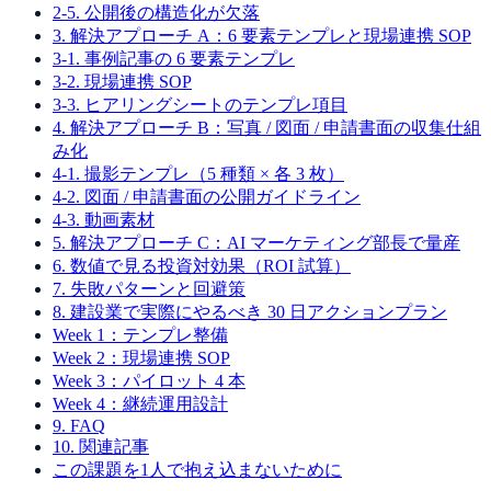
2-5. 公開後の構造化が欠落
3. 解決アプローチ A：6 要素テンプレと現場連携 SOP
3-1. 事例記事の 6 要素テンプレ
3-2. 現場連携 SOP
3-3. ヒアリングシートのテンプレ項目
4. 解決アプローチ B：写真 / 図面 / 申請書面の収集仕組
み化
4-1. 撮影テンプレ（5 種類 × 各 3 枚）
4-2. 図面 / 申請書面の公開ガイドライン
4-3. 動画素材
5. 解決アプローチ C：AI マーケティング部長で量産
6. 数値で見る投資対効果（ROI 試算）
7. 失敗パターンと回避策
8. 建設業で実際にやるべき 30 日アクションプラン
Week 1：テンプレ整備
Week 2：現場連携 SOP
Week 3：パイロット 4 本
Week 4：継続運用設計
9. FAQ
10. 関連記事
この課題を1人で抱え込まないために