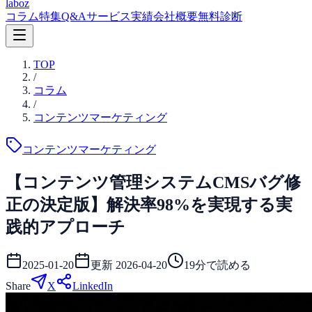
laboz
コラム
特集
Q&A
サービス
実績
会社概要
無料診断
TOP
/
コラム
/
コンテンツマーケティング
コンテンツマーケティング
【コンテンツ管理システムCMSバグ修
正の決定版】解決率98%を実現する実
践的アプローチ
2025-01-20
更新
2026-04-20
19
分で読める
Share
X
LinkedIn