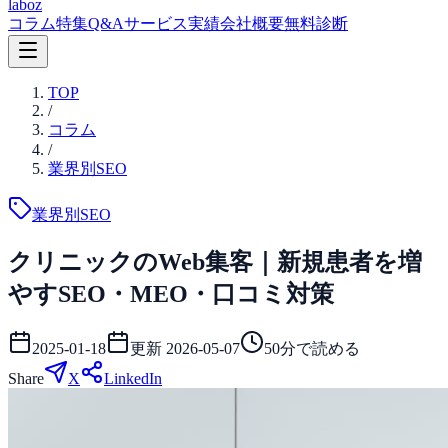
laboz
コラム
特集
Q&A
サービス
実績
会社概要
無料診断
TOP
/
コラム
/
業界別SEO
業界別SEO
クリニックのWeb集客｜新規患者を増
やすSEO・MEO・口コミ対策
2025-01-18
更新
2026-05-07
50
分で読める
Share
X
LinkedIn