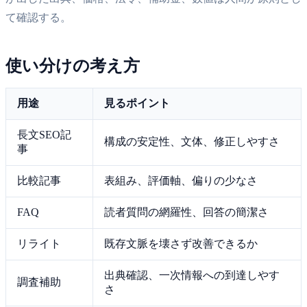
て確認する。
使い分けの考え方
用途
見るポイント
長文SEO記
構成の安定性、文体、修正しやすさ
事
比較記事
表組み、評価軸、偏りの少なさ
FAQ
読者質問の網羅性、回答の簡潔さ
リライト
既存文脈を壊さず改善できるか
出典確認、一次情報への到達しやす
調査補助
さ