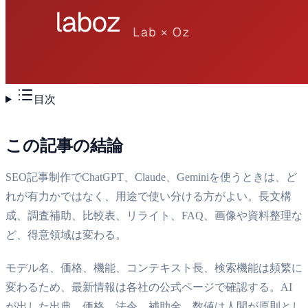
目次
この記事の結論
SEO記事制作でChatGPT、Claude、Geminiを使うときは、ど
れが有力かではなく、用途で使い分ける方がよい。長文構
成、調査補助、比較表、リライト、FAQ、画像や資料整理な
ど、得意領域は変わる。
モデル名、価格、機能、コンテキスト長、検索機能は頻繁に
変わるため、最新情報は各社の公式ページで確認する。AI
が出した出典、価格、法令、補助金、数値は人間が原則とし