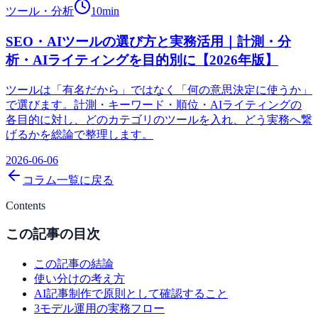
ツール・分析
10
min
SEO・AIツールの選び方と実務活用｜計測・分
析・AIライティングを目的別に【2026年版】
ツールは「有名だから」ではなく「何の意思決定に使うか」
で選びます。計測・キーワード・順位・AIライティングの
各目的に対し、どのカテゴリのツールを入れ、どう実務へ繋
げるかを総論で整理します。
2026-06-06
コラム一覧に戻る
Contents
この記事の目次
この記事の結論
使い分けの考え方
AI記事制作で原則として確認すること
3モデル運用の実務フロー