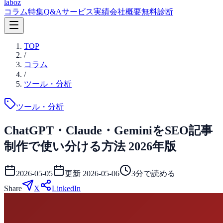
laboz
コラム
特集
Q&A
サービス
実績
会社概要
無料診断
TOP
/
コラム
/
ツール・分析
ツール・分析
ChatGPT・Claude・GeminiをSEO記事
制作で使い分ける方法 2026年版
2026-05-05
更新
2026-05-06
3
分で読める
Share
X
LinkedIn