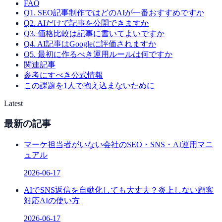
FAQ
Q1. SEO記事制作ではどのAIが一番おすすめですか
Q2. AIだけで記事を公開できますか
Q3. 価格比較は記事に書いてよいですか
Q4. AI記事はGoogleに評価されますか
Q5. 最初に作るべき運用ルールは何ですか
関連記事
参考にすべき公式情報
この課題を1人で抱え込まないために
Latest
最新の記事
マーケ担当者がいない会社のSEO・SNS・AI運用マニ
ュアル
2026-06-17
AIでSNS返信を自動化しても大丈夫？炎上しない顧客
対応AIの使い方
2026-06-17