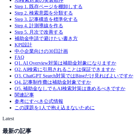
AI検索対策の実装順序
Step 1. 既存ページを棚卸しする
Step 2. 検索意図を分類する
Step 3. 記事構造を標準化する
Step 4. 計測導線を作る
Step 5. 月次で改善する
補助金申請で避けたい書き方
KPI設計
中小企業向けの30日計画
FAQ
Q1. AI Overview対策は補助金対象になりますか
Q2. AI検索に引用されることは保証できますか
Q3. ChatGPT Search対策ではBingだけ見ればよいですか
Q4. 記事制作費は補助金対象ですか
Q5. 補助金なしでもAI検索対策は進めるべきですか
関連記事
参考にすべき公式情報
この課題を1人で抱え込まないために
Latest
最新の記事