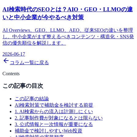
AI検索時代のSEOとは？AIO・GEO・LLMOの違
いと中小企業が今やるべき対策
AI Overviews、GEO、LLMO、AEO、従来SEOの違いを整理
し、中小企業がまず整えるべきコンテンツ・構造化・SNS発
信の優先順位を解説します。
2026-06-17
コラム一覧に戻る
Contents
この記事の目次
この記事の結論
AI検索対策で補助金を検討する前提
1. AI検索からの流入は計測しにくい
2. 記事制作費が対象になるとは限らない
3. 公式情報と一次情報が重要になる
補助金で検討しやすいWeb投資