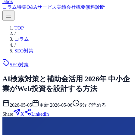
laboz
コラム
特集
Q&A
サービス
実績
会社概要
無料診断
TOP
/
コラム
/
SEO対策
SEO対策
AI検索対策と補助金活用 2026年 中小企
業がWeb投資を設計する方法
2026-05-05
更新
2026-05-06
6
分で読める
Share
X
LinkedIn