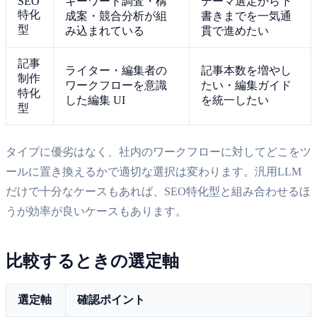
SEO
キーワード調査・構
テーマ選定から下
特化
成案・競合分析が組
書きまでを一気通
型
み込まれている
貫で進めたい
記事
ライター・編集者の
記事本数を増やし
制作
ワークフローを意識
たい・編集ガイド
特化
した編集 UI
を統一したい
型
タイプに優劣はなく、社内のワークフローに対してどこをツ
ールに置き換えるかで適切な選択は変わります。汎用LLM
だけで十分なケースもあれば、SEO特化型と組み合わせるほ
うが効率が良いケースもあります。
比較するときの選定軸
選定軸
確認ポイント