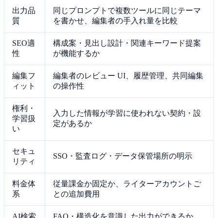
出力品
同じプロンプトで複数ツールに同じテーマ
質
を書かせ、編集者の手入れ量を比較
SEO適
構成案・見出し設計・関連キーワード提案
性
が機能するか
編集フ
編集者のレビュー UI、履歴管理、共同編集
ィット
の操作性
権利・
入力した情報が学習に使われない契約・設
学習扱
定があるか
い
セキュ
SSO・監査ログ・データ保管場所の明示
リティ
料金体
従量課金か固定か、ライターアカウントご
系
との追加費用
AI検索
FAQ・構造化を意識した出力ができるか、