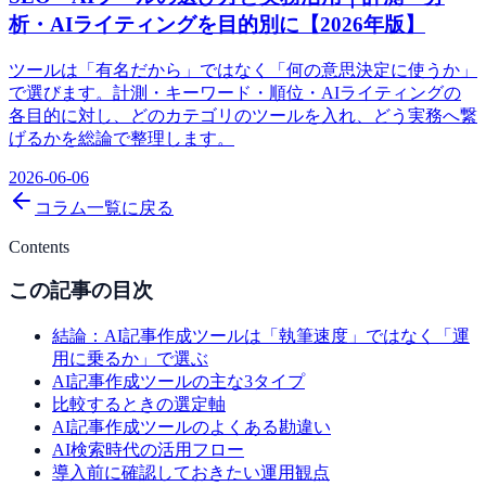
析・AIライティングを目的別に【2026年版】
ツールは「有名だから」ではなく「何の意思決定に使うか」
で選びます。計測・キーワード・順位・AIライティングの
各目的に対し、どのカテゴリのツールを入れ、どう実務へ繋
げるかを総論で整理します。
2026-06-06
コラム一覧に戻る
Contents
この記事の目次
結論：AI記事作成ツールは「執筆速度」ではなく「運
用に乗るか」で選ぶ
AI記事作成ツールの主な3タイプ
比較するときの選定軸
AI記事作成ツールのよくある勘違い
AI検索時代の活用フロー
導入前に確認しておきたい運用観点