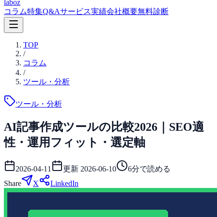
laboz
コラム
特集
Q&A
サービス
実績
会社概要
無料診断
TOP
/
コラム
/
ツール・分析
ツール・分析
AI記事作成ツールの比較2026｜SEO適
性・運用フィット・選定軸
2026-04-11
更新
2026-06-10
6
分で読める
Share
X
LinkedIn