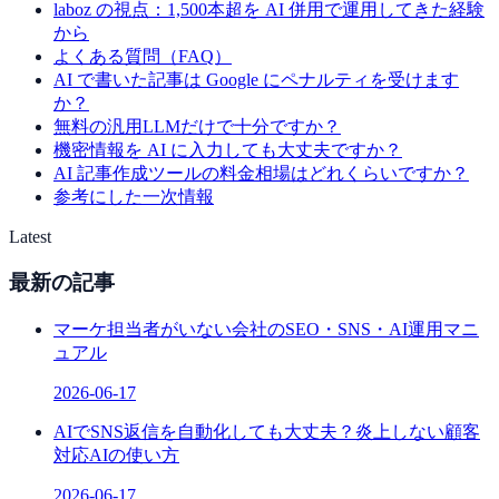
laboz の視点：1,500本超を AI 併用で運用してきた経験
から
よくある質問（FAQ）
AI で書いた記事は Google にペナルティを受けます
か？
無料の汎用LLMだけで十分ですか？
機密情報を AI に入力しても大丈夫ですか？
AI 記事作成ツールの料金相場はどれくらいですか？
参考にした一次情報
Latest
最新の記事
マーケ担当者がいない会社のSEO・SNS・AI運用マニ
ュアル
2026-06-17
AIでSNS返信を自動化しても大丈夫？炎上しない顧客
対応AIの使い方
2026-06-17