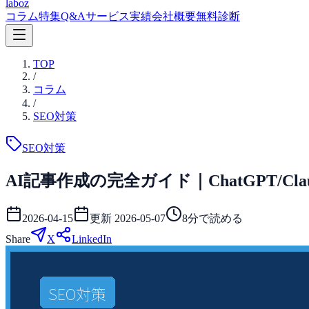
laboz
コラム
特集
Q&A
サービス
実績
会社概要
無料診断
TOP
/
コラム
/
SEO対策
SEO対策
AI記事作成の完全ガイド｜ChatGPT/C
2026-04-15
更新
2026-05-07
8
分で読める
Share
X
LinkedIn