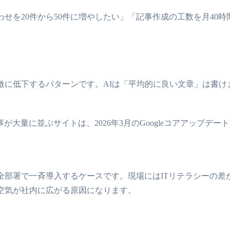
せを20件から50件に増やしたい」「記事作成の工数を月40
激に低下するパターンです。AIは「平均的に良い文章」は書
が大量に並ぶサイトは、2026年3月のGoogleコアアップデ
全部署で一斉導入するケースです。現場にはITリテラシーの差
空気が社内に広がる原因になります。