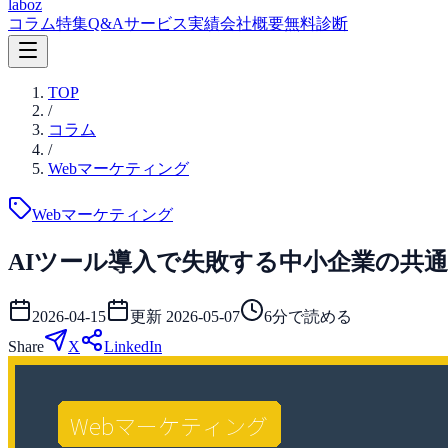
laboz
コラム
特集
Q&A
サービス
実績
会社概要
無料診断
TOP
/
コラム
/
Webマーケティング
Webマーケティング
AIツール導入で失敗する中小企業の共
2026-04-15
更新
2026-05-07
6
分で読める
Share
X
LinkedIn